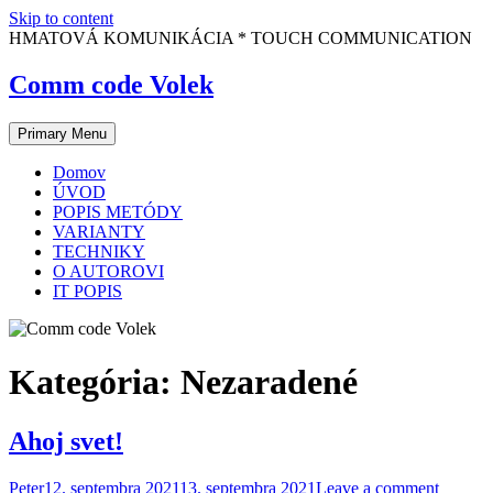
Skip to content
HMATOVÁ KOMUNIKÁCIA * TOUCH COMMUNICATION
Comm code Volek
Primary Menu
Domov
ÚVOD
POPIS METÓDY
VARIANTY
TECHNIKY
O AUTOROVI
IT POPIS
Kategória:
Nezaradené
Ahoj svet!
Peter
12. septembra 2021
13. septembra 2021
Leave a comment